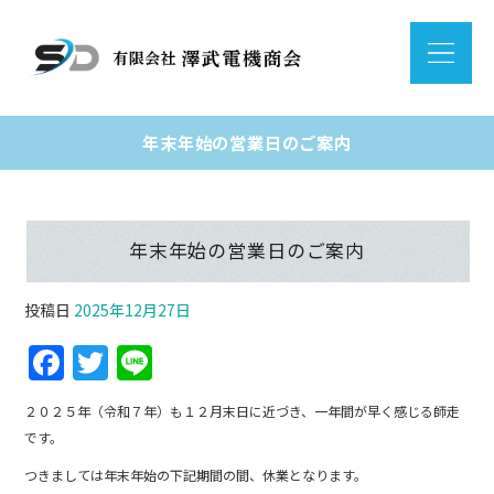
年末年始の営業日のご案内
年末年始の営業日のご案内
投稿日
2025年12月27日
F
T
Li
a
w
n
２０２５年（令和７年）も１２月末日に近づき、一年間が早く感じる師走
c
itt
e
です。
e
er
つきましては年末年始の下記期間の間、休業となります。