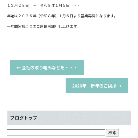
b
１２月２８日 ～ 令和８年１月５日 ・・
o
年始は２０２６年（令和８年）１月６日より営業再開となります。
o
一年間皆様よりのご厚情感謝申し上げます。
k
←
会社の取り組みなどを・・・
2026年 新年のご挨拶
→
ブログトップ